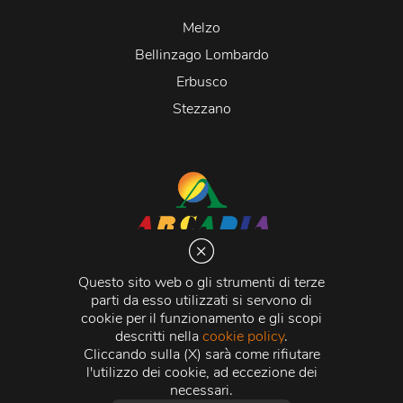
Melzo
Bellinzago Lombardo
Erbusco
Stezzano
Arcadia S.r.l.
Via Martiri della Libertà 20066 Melzo (MI)
Questo sito web o gli strumenti di terze
C.C.I.A.A. - R.E.A di Milano n. 1427910
parti da esso utilizzati si servono di
Registro delle Imprese di Milano n. 338392 -
Codice
cookie per il funzionamento e gli scopi
Fiscale e Partita Iva
11015840157 |
Capitale Sociale
€
descritti nella
cookie policy
.
500.000,00 i.v.
Cliccando sulla (X) sarà come rifiutare
l'utilizzo dei cookie, ad eccezione dei
Credits:
Crea Informatica S.r.l.
2026 © Tutti i diritti
necessari.
riservati.