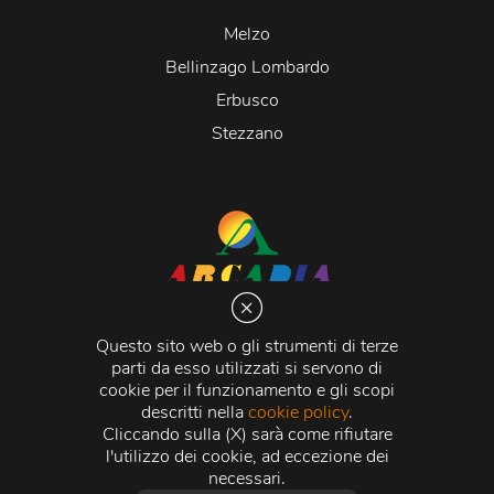
Melzo
Bellinzago Lombardo
Erbusco
Stezzano
Arcadia S.r.l.
Via Martiri della Libertà 20066 Melzo (MI)
Questo sito web o gli strumenti di terze
C.C.I.A.A. - R.E.A di Milano n. 1427910
parti da esso utilizzati si servono di
Registro delle Imprese di Milano n. 338392 -
Codice
cookie per il funzionamento e gli scopi
Fiscale e Partita Iva
11015840157 |
Capitale Sociale
€
descritti nella
cookie policy
.
500.000,00 i.v.
Cliccando sulla (X) sarà come rifiutare
l'utilizzo dei cookie, ad eccezione dei
Credits:
Crea Informatica S.r.l.
2026 © Tutti i diritti
necessari.
riservati.