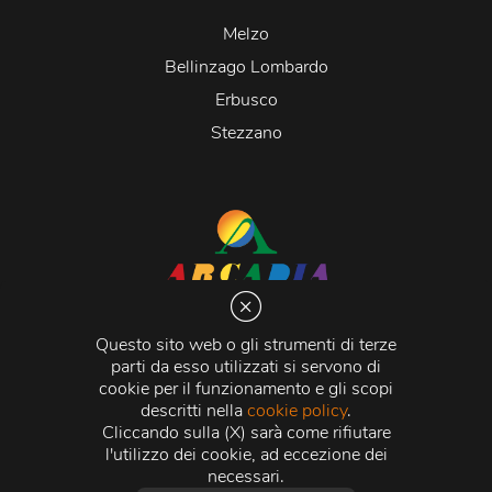
Melzo
Bellinzago Lombardo
Erbusco
Stezzano
Arcadia S.r.l.
Via Martiri della Libertà 20066 Melzo (MI)
Questo sito web o gli strumenti di terze
C.C.I.A.A. - R.E.A di Milano n. 1427910
parti da esso utilizzati si servono di
Registro delle Imprese di Milano n. 338392 -
Codice
cookie per il funzionamento e gli scopi
Fiscale e Partita Iva
11015840157 |
Capitale Sociale
€
descritti nella
cookie policy
.
500.000,00 i.v.
Cliccando sulla (X) sarà come rifiutare
l'utilizzo dei cookie, ad eccezione dei
Credits:
Crea Informatica S.r.l.
2026 © Tutti i diritti
necessari.
riservati.