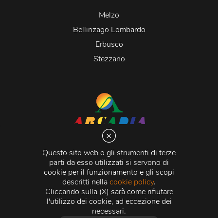
Melzo
Bellinzago Lombardo
Erbusco
Stezzano
Arcadia S.r.l.
Via Martiri della Libertà 20066 Melzo (MI)
Questo sito web o gli strumenti di terze
C.C.I.A.A. - R.E.A di Milano n. 1427910
parti da esso utilizzati si servono di
Registro delle Imprese di Milano n. 338392 -
Codice
cookie per il funzionamento e gli scopi
Fiscale e Partita Iva
11015840157 |
Capitale Sociale
€
descritti nella
cookie policy
.
500.000,00 i.v.
Cliccando sulla (X) sarà come rifiutare
l'utilizzo dei cookie, ad eccezione dei
Credits:
Crea Informatica S.r.l.
2026 © Tutti i diritti
necessari.
riservati.