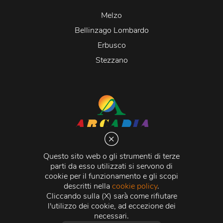
Melzo
Bellinzago Lombardo
Erbusco
Stezzano
Arcadia S.r.l.
Via Martiri della Libertà 20066 Melzo (MI)
Questo sito web o gli strumenti di terze
C.C.I.A.A. - R.E.A di Milano n. 1427910
parti da esso utilizzati si servono di
Registro delle Imprese di Milano n. 338392 -
Codice
cookie per il funzionamento e gli scopi
Fiscale e Partita Iva
11015840157 |
Capitale Sociale
€
descritti nella
cookie policy
.
500.000,00 i.v.
Cliccando sulla (X) sarà come rifiutare
l'utilizzo dei cookie, ad eccezione dei
Credits:
Crea Informatica S.r.l.
2026 © Tutti i diritti
necessari.
riservati.