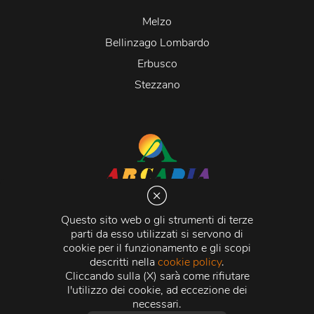
Melzo
Bellinzago Lombardo
Erbusco
Stezzano
Arcadia S.r.l.
Via Martiri della Libertà 20066 Melzo (MI)
Questo sito web o gli strumenti di terze
C.C.I.A.A. - R.E.A di Milano n. 1427910
parti da esso utilizzati si servono di
Registro delle Imprese di Milano n. 338392 -
Codice
cookie per il funzionamento e gli scopi
Fiscale e Partita Iva
11015840157 |
Capitale Sociale
€
descritti nella
cookie policy
.
500.000,00 i.v.
Cliccando sulla (X) sarà come rifiutare
l'utilizzo dei cookie, ad eccezione dei
Credits:
Crea Informatica S.r.l.
2026 © Tutti i diritti
necessari.
riservati.