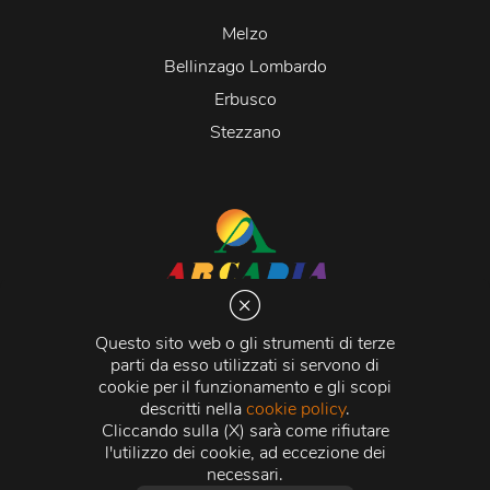
Melzo
Bellinzago Lombardo
Erbusco
Stezzano
Arcadia S.r.l.
Via Martiri della Libertà 20066 Melzo (MI)
Questo sito web o gli strumenti di terze
C.C.I.A.A. - R.E.A di Milano n. 1427910
parti da esso utilizzati si servono di
Registro delle Imprese di Milano n. 338392 -
Codice
cookie per il funzionamento e gli scopi
Fiscale e Partita Iva
11015840157 |
Capitale Sociale
€
descritti nella
cookie policy
.
500.000,00 i.v.
Cliccando sulla (X) sarà come rifiutare
l'utilizzo dei cookie, ad eccezione dei
Credits:
Crea Informatica S.r.l.
2026 © Tutti i diritti
necessari.
riservati.