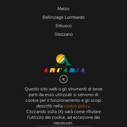
Melzo
Bellinzago Lombardo
Erbusco
Stezzano
Arcadia S.r.l.
Via Martiri della Libertà 20066 Melzo (MI)
Questo sito web o gli strumenti di terze
C.C.I.A.A. - R.E.A di Milano n. 1427910
parti da esso utilizzati si servono di
Registro delle Imprese di Milano n. 338392 -
Codice
cookie per il funzionamento e gli scopi
Fiscale e Partita Iva
11015840157 |
Capitale Sociale
€
descritti nella
cookie policy
.
500.000,00 i.v.
Cliccando sulla (X) sarà come rifiutare
l'utilizzo dei cookie, ad eccezione dei
Credits:
Crea Informatica S.r.l.
2026 © Tutti i diritti
necessari.
riservati.