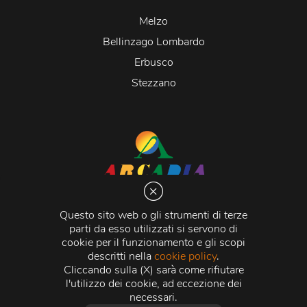
Melzo
Bellinzago Lombardo
Erbusco
Stezzano
Arcadia S.r.l.
Via Martiri della Libertà 20066 Melzo (MI)
Questo sito web o gli strumenti di terze
C.C.I.A.A. - R.E.A di Milano n. 1427910
parti da esso utilizzati si servono di
Registro delle Imprese di Milano n. 338392 -
Codice
cookie per il funzionamento e gli scopi
Fiscale e Partita Iva
11015840157 |
Capitale Sociale
€
descritti nella
cookie policy
.
500.000,00 i.v.
Cliccando sulla (X) sarà come rifiutare
l'utilizzo dei cookie, ad eccezione dei
Credits:
Crea Informatica S.r.l.
2026 © Tutti i diritti
necessari.
riservati.