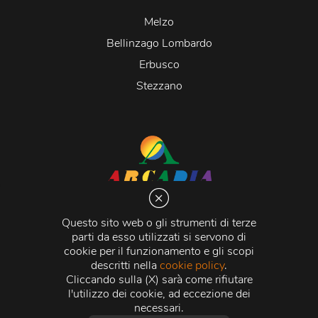
Melzo
Bellinzago Lombardo
Erbusco
Stezzano
Arcadia S.r.l.
Via Martiri della Libertà 20066 Melzo (MI)
Questo sito web o gli strumenti di terze
C.C.I.A.A. - R.E.A di Milano n. 1427910
parti da esso utilizzati si servono di
Registro delle Imprese di Milano n. 338392 -
Codice
cookie per il funzionamento e gli scopi
Fiscale e Partita Iva
11015840157 |
Capitale Sociale
€
descritti nella
cookie policy
.
500.000,00 i.v.
Cliccando sulla (X) sarà come rifiutare
l'utilizzo dei cookie, ad eccezione dei
Credits:
Crea Informatica S.r.l.
2026 © Tutti i diritti
necessari.
riservati.