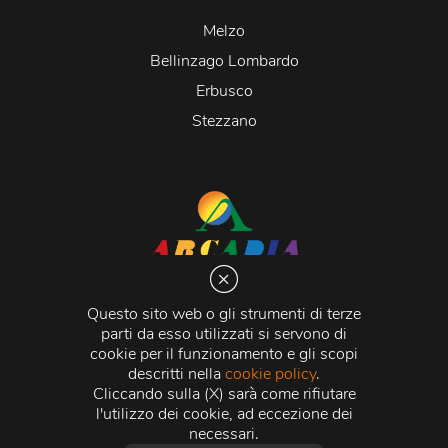
Melzo
Bellinzago Lombardo
Erbusco
Stezzano
Arcadia S.r.l.
Via Martiri della Libertà 20066 Melzo (MI)
Questo sito web o gli strumenti di terze
C.C.I.A.A. - R.E.A di Milano n. 1427910
parti da esso utilizzati si servono di
Registro delle Imprese di Milano n. 338392 -
Codice
cookie per il funzionamento e gli scopi
Fiscale e Partita Iva
11015840157 |
Capitale Sociale
€
descritti nella
cookie policy
.
500.000,00 i.v.
Cliccando sulla (X) sarà come rifiutare
l'utilizzo dei cookie, ad eccezione dei
Credits:
Crea Informatica S.r.l.
2026 © Tutti i diritti
necessari.
riservati.