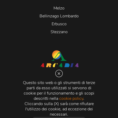
Melzo
Bellinzago Lombardo
Erbusco
Stezzano
Arcadia S.r.l.
Via Martiri della Libertà 20066 Melzo (MI)
Questo sito web o gli strumenti di terze
C.C.I.A.A. - R.E.A di Milano n. 1427910
parti da esso utilizzati si servono di
Registro delle Imprese di Milano n. 338392 -
Codice
cookie per il funzionamento e gli scopi
Fiscale e Partita Iva
11015840157 |
Capitale Sociale
€
descritti nella
cookie policy
.
500.000,00 i.v.
Cliccando sulla (X) sarà come rifiutare
l'utilizzo dei cookie, ad eccezione dei
Credits:
Crea Informatica S.r.l.
2026 © Tutti i diritti
necessari.
riservati.