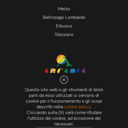
Melzo
Bellinzago Lombardo
Erbusco
Stezzano
Arcadia S.r.l.
Via Martiri della Libertà 20066 Melzo (MI)
Questo sito web o gli strumenti di terze
C.C.I.A.A. - R.E.A di Milano n. 1427910
parti da esso utilizzati si servono di
Registro delle Imprese di Milano n. 338392 -
Codice
cookie per il funzionamento e gli scopi
Fiscale e Partita Iva
11015840157 |
Capitale Sociale
€
descritti nella
cookie policy
.
500.000,00 i.v.
Cliccando sulla (X) sarà come rifiutare
l'utilizzo dei cookie, ad eccezione dei
Credits:
Crea Informatica S.r.l.
2026 © Tutti i diritti
necessari.
riservati.