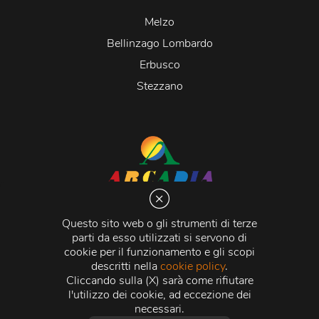
Melzo
Bellinzago Lombardo
Erbusco
Stezzano
Arcadia S.r.l.
Via Martiri della Libertà 20066 Melzo (MI)
Questo sito web o gli strumenti di terze
C.C.I.A.A. - R.E.A di Milano n. 1427910
parti da esso utilizzati si servono di
Registro delle Imprese di Milano n. 338392 -
Codice
cookie per il funzionamento e gli scopi
Fiscale e Partita Iva
11015840157 |
Capitale Sociale
€
descritti nella
cookie policy
.
500.000,00 i.v.
Cliccando sulla (X) sarà come rifiutare
l'utilizzo dei cookie, ad eccezione dei
Credits:
Crea Informatica S.r.l.
2026 © Tutti i diritti
necessari.
riservati.