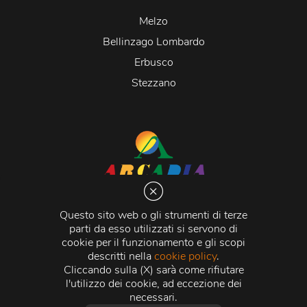
Melzo
Bellinzago Lombardo
Erbusco
Stezzano
Arcadia S.r.l.
Via Martiri della Libertà 20066 Melzo (MI)
Questo sito web o gli strumenti di terze
C.C.I.A.A. - R.E.A di Milano n. 1427910
parti da esso utilizzati si servono di
Registro delle Imprese di Milano n. 338392 -
Codice
cookie per il funzionamento e gli scopi
Fiscale e Partita Iva
11015840157 |
Capitale Sociale
€
descritti nella
cookie policy
.
500.000,00 i.v.
Cliccando sulla (X) sarà come rifiutare
l'utilizzo dei cookie, ad eccezione dei
Credits:
Crea Informatica S.r.l.
2026 © Tutti i diritti
necessari.
riservati.