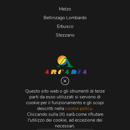
Melzo
Bellinzago Lombardo
Erbusco
Stezzano
Arcadia S.r.l.
Via Martiri della Libertà 20066 Melzo (MI)
Questo sito web o gli strumenti di terze
C.C.I.A.A. - R.E.A di Milano n. 1427910
parti da esso utilizzati si servono di
Registro delle Imprese di Milano n. 338392 -
Codice
cookie per il funzionamento e gli scopi
Fiscale e Partita Iva
11015840157 |
Capitale Sociale
€
descritti nella
cookie policy
.
500.000,00 i.v.
Cliccando sulla (X) sarà come rifiutare
l'utilizzo dei cookie, ad eccezione dei
Credits:
Crea Informatica S.r.l.
2026 © Tutti i diritti
necessari.
riservati.