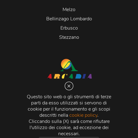
Melzo
Bellinzago Lombardo
Erbusco
Stezzano
Arcadia S.r.l.
Via Martiri della Libertà 20066 Melzo (MI)
Questo sito web o gli strumenti di terze
C.C.I.A.A. - R.E.A di Milano n. 1427910
parti da esso utilizzati si servono di
Registro delle Imprese di Milano n. 338392 -
Codice
cookie per il funzionamento e gli scopi
Fiscale e Partita Iva
11015840157 |
Capitale Sociale
€
descritti nella
cookie policy
.
500.000,00 i.v.
Cliccando sulla (X) sarà come rifiutare
l'utilizzo dei cookie, ad eccezione dei
Credits:
Crea Informatica S.r.l.
2026 © Tutti i diritti
necessari.
riservati.