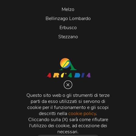
Melzo
Bellinzago Lombardo
Erbusco
Stezzano
Arcadia S.r.l.
Via Martiri della Libertà 20066 Melzo (MI)
Questo sito web o gli strumenti di terze
C.C.I.A.A. - R.E.A di Milano n. 1427910
parti da esso utilizzati si servono di
Registro delle Imprese di Milano n. 338392 -
Codice
cookie per il funzionamento e gli scopi
Fiscale e Partita Iva
11015840157 |
Capitale Sociale
€
descritti nella
cookie policy
.
500.000,00 i.v.
Cliccando sulla (X) sarà come rifiutare
l'utilizzo dei cookie, ad eccezione dei
Credits:
Crea Informatica S.r.l.
2026 © Tutti i diritti
necessari.
riservati.