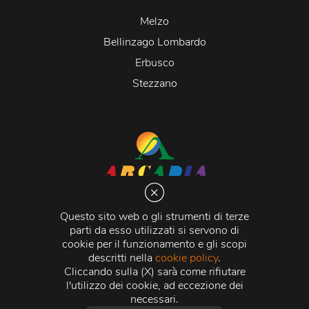
Melzo
Bellinzago Lombardo
Erbusco
Stezzano
Arcadia S.r.l.
Via Martiri della Libertà 20066 Melzo (MI)
Questo sito web o gli strumenti di terze
C.C.I.A.A. - R.E.A di Milano n. 1427910
parti da esso utilizzati si servono di
Registro delle Imprese di Milano n. 338392 -
Codice
cookie per il funzionamento e gli scopi
Fiscale e Partita Iva
11015840157 |
Capitale Sociale
€
descritti nella
cookie policy
.
500.000,00 i.v.
Cliccando sulla (X) sarà come rifiutare
l'utilizzo dei cookie, ad eccezione dei
Credits:
Crea Informatica S.r.l.
2026 © Tutti i diritti
necessari.
riservati.