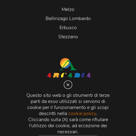
Melzo
Bellinzago Lombardo
Erbusco
Stezzano
Arcadia S.r.l.
Via Martiri della Libertà 20066 Melzo (MI)
Questo sito web o gli strumenti di terze
C.C.I.A.A. - R.E.A di Milano n. 1427910
parti da esso utilizzati si servono di
Registro delle Imprese di Milano n. 338392 -
Codice
cookie per il funzionamento e gli scopi
Fiscale e Partita Iva
11015840157 |
Capitale Sociale
€
descritti nella
cookie policy
.
500.000,00 i.v.
Cliccando sulla (X) sarà come rifiutare
l'utilizzo dei cookie, ad eccezione dei
Credits:
Crea Informatica S.r.l.
2026 © Tutti i diritti
necessari.
riservati.