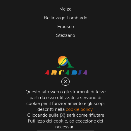
Melzo
Bellinzago Lombardo
Erbusco
Stezzano
Arcadia S.r.l.
Via Martiri della Libertà 20066 Melzo (MI)
Questo sito web o gli strumenti di terze
C.C.I.A.A. - R.E.A di Milano n. 1427910
parti da esso utilizzati si servono di
Registro delle Imprese di Milano n. 338392 -
Codice
cookie per il funzionamento e gli scopi
Fiscale e Partita Iva
11015840157 |
Capitale Sociale
€
descritti nella
cookie policy
.
500.000,00 i.v.
Cliccando sulla (X) sarà come rifiutare
l'utilizzo dei cookie, ad eccezione dei
Credits:
Crea Informatica S.r.l.
2026 © Tutti i diritti
necessari.
riservati.