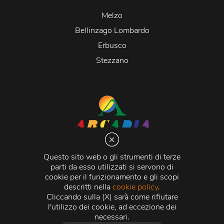
Melzo
Bellinzago Lombardo
Erbusco
Stezzano
Arcadia S.r.l.
Via Martiri della Libertà 20066 Melzo (MI)
Questo sito web o gli strumenti di terze
C.C.I.A.A. - R.E.A di Milano n. 1427910
parti da esso utilizzati si servono di
Registro delle Imprese di Milano n. 338392 -
Codice
cookie per il funzionamento e gli scopi
Fiscale e Partita Iva
11015840157 |
Capitale Sociale
€
descritti nella
cookie policy
.
500.000,00 i.v.
Cliccando sulla (X) sarà come rifiutare
l'utilizzo dei cookie, ad eccezione dei
Credits:
Crea Informatica S.r.l.
2026 © Tutti i diritti
necessari.
riservati.