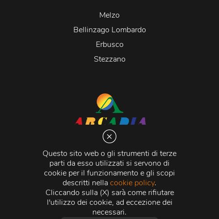
Melzo
Bellinzago Lombardo
Erbusco
Stezzano
Arcadia S.r.l.
Via Martiri della Libertà 20066 Melzo (MI)
Questo sito web o gli strumenti di terze
C.C.I.A.A. - R.E.A di Milano n. 1427910
parti da esso utilizzati si servono di
Registro delle Imprese di Milano n. 338392 -
Codice
cookie per il funzionamento e gli scopi
Fiscale e Partita Iva
11015840157 |
Capitale Sociale
€
descritti nella
cookie policy
.
500.000,00 i.v.
Cliccando sulla (X) sarà come rifiutare
l'utilizzo dei cookie, ad eccezione dei
Credits:
Crea Informatica S.r.l.
2026 © Tutti i diritti
necessari.
riservati.