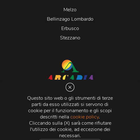
Melzo
Bellinzago Lombardo
Erbusco
Stezzano
Arcadia S.r.l.
Via Martiri della Libertà 20066 Melzo (MI)
Questo sito web o gli strumenti di terze
C.C.I.A.A. - R.E.A di Milano n. 1427910
parti da esso utilizzati si servono di
Registro delle Imprese di Milano n. 338392 -
Codice
cookie per il funzionamento e gli scopi
Fiscale e Partita Iva
11015840157 |
Capitale Sociale
€
descritti nella
cookie policy
.
500.000,00 i.v.
Cliccando sulla (X) sarà come rifiutare
l'utilizzo dei cookie, ad eccezione dei
Credits:
Crea Informatica S.r.l.
2026 © Tutti i diritti
necessari.
riservati.