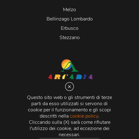
Melzo
Bellinzago Lombardo
Erbusco
Stezzano
Arcadia S.r.l.
Via Martiri della Libertà 20066 Melzo (MI)
Questo sito web o gli strumenti di terze
C.C.I.A.A. - R.E.A di Milano n. 1427910
parti da esso utilizzati si servono di
Registro delle Imprese di Milano n. 338392 -
Codice
cookie per il funzionamento e gli scopi
Fiscale e Partita Iva
11015840157 |
Capitale Sociale
€
descritti nella
cookie policy
.
500.000,00 i.v.
Cliccando sulla (X) sarà come rifiutare
l'utilizzo dei cookie, ad eccezione dei
Credits:
Crea Informatica S.r.l.
2026 © Tutti i diritti
necessari.
riservati.