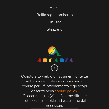
Melzo
Bellinzago Lombardo
Erbusco
Stezzano
Arcadia S.r.l.
Via Martiri della Libertà 20066 Melzo (MI)
Questo sito web o gli strumenti di terze
C.C.I.A.A. - R.E.A di Milano n. 1427910
parti da esso utilizzati si servono di
Registro delle Imprese di Milano n. 338392 -
Codice
cookie per il funzionamento e gli scopi
Fiscale e Partita Iva
11015840157 |
Capitale Sociale
€
descritti nella
cookie policy
.
500.000,00 i.v.
Cliccando sulla (X) sarà come rifiutare
l'utilizzo dei cookie, ad eccezione dei
Credits:
Crea Informatica S.r.l.
2026 © Tutti i diritti
necessari.
riservati.