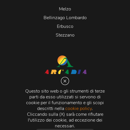
Melzo
Bellinzago Lombardo
Erbusco
Stezzano
Arcadia S.r.l.
Via Martiri della Libertà 20066 Melzo (MI)
Questo sito web o gli strumenti di terze
C.C.I.A.A. - R.E.A di Milano n. 1427910
parti da esso utilizzati si servono di
Registro delle Imprese di Milano n. 338392 -
Codice
cookie per il funzionamento e gli scopi
Fiscale e Partita Iva
11015840157 |
Capitale Sociale
€
descritti nella
cookie policy
.
500.000,00 i.v.
Cliccando sulla (X) sarà come rifiutare
l'utilizzo dei cookie, ad eccezione dei
Credits:
Crea Informatica S.r.l.
2026 © Tutti i diritti
necessari.
riservati.