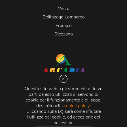
Melzo
Bellinzago Lombardo
Erbusco
Stezzano
Arcadia S.r.l.
Via Martiri della Libertà 20066 Melzo (MI)
Questo sito web o gli strumenti di terze
C.C.I.A.A. - R.E.A di Milano n. 1427910
parti da esso utilizzati si servono di
Registro delle Imprese di Milano n. 338392 -
Codice
cookie per il funzionamento e gli scopi
Fiscale e Partita Iva
11015840157 |
Capitale Sociale
€
descritti nella
cookie policy
.
500.000,00 i.v.
Cliccando sulla (X) sarà come rifiutare
l'utilizzo dei cookie, ad eccezione dei
Credits:
Crea Informatica S.r.l.
2026 © Tutti i diritti
necessari.
riservati.