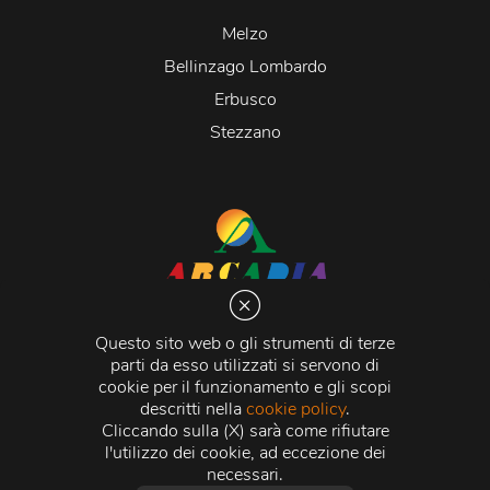
Melzo
Bellinzago Lombardo
Erbusco
Stezzano
Arcadia S.r.l.
Via Martiri della Libertà 20066 Melzo (MI)
Questo sito web o gli strumenti di terze
C.C.I.A.A. - R.E.A di Milano n. 1427910
parti da esso utilizzati si servono di
Registro delle Imprese di Milano n. 338392 -
Codice
cookie per il funzionamento e gli scopi
Fiscale e Partita Iva
11015840157 |
Capitale Sociale
€
descritti nella
cookie policy
.
500.000,00 i.v.
Cliccando sulla (X) sarà come rifiutare
l'utilizzo dei cookie, ad eccezione dei
Credits:
Crea Informatica S.r.l.
2026 © Tutti i diritti
necessari.
riservati.