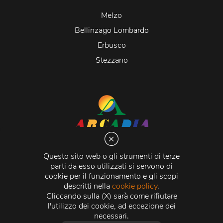
Melzo
Bellinzago Lombardo
Erbusco
Stezzano
Arcadia S.r.l.
Via Martiri della Libertà 20066 Melzo (MI)
Questo sito web o gli strumenti di terze
C.C.I.A.A. - R.E.A di Milano n. 1427910
parti da esso utilizzati si servono di
Registro delle Imprese di Milano n. 338392 -
Codice
cookie per il funzionamento e gli scopi
Fiscale e Partita Iva
11015840157 |
Capitale Sociale
€
descritti nella
cookie policy
.
500.000,00 i.v.
Cliccando sulla (X) sarà come rifiutare
l'utilizzo dei cookie, ad eccezione dei
Credits:
Crea Informatica S.r.l.
2026 © Tutti i diritti
necessari.
riservati.