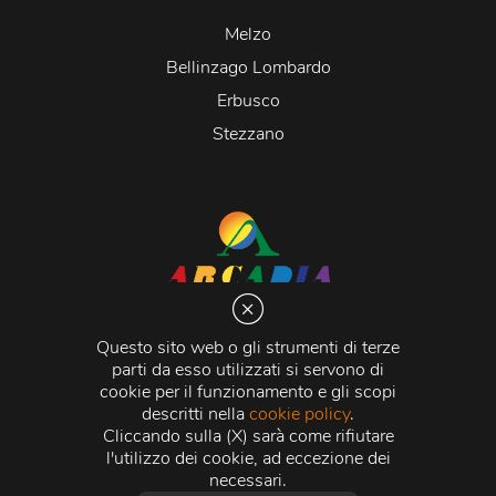
Melzo
Bellinzago Lombardo
Erbusco
Stezzano
Arcadia S.r.l.
Via Martiri della Libertà 20066 Melzo (MI)
Questo sito web o gli strumenti di terze
C.C.I.A.A. - R.E.A di Milano n. 1427910
parti da esso utilizzati si servono di
Registro delle Imprese di Milano n. 338392 -
Codice
cookie per il funzionamento e gli scopi
Fiscale e Partita Iva
11015840157 |
Capitale Sociale
€
descritti nella
cookie policy
.
500.000,00 i.v.
Cliccando sulla (X) sarà come rifiutare
l'utilizzo dei cookie, ad eccezione dei
Credits:
Crea Informatica S.r.l.
2026 © Tutti i diritti
necessari.
riservati.