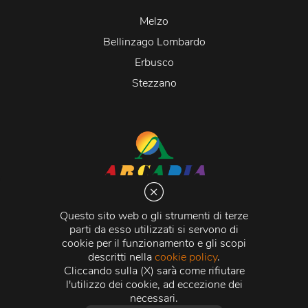
Melzo
Bellinzago Lombardo
Erbusco
Stezzano
Arcadia S.r.l.
Via Martiri della Libertà 20066 Melzo (MI)
Questo sito web o gli strumenti di terze
C.C.I.A.A. - R.E.A di Milano n. 1427910
parti da esso utilizzati si servono di
Registro delle Imprese di Milano n. 338392 -
Codice
cookie per il funzionamento e gli scopi
Fiscale e Partita Iva
11015840157 |
Capitale Sociale
€
descritti nella
cookie policy
.
500.000,00 i.v.
Cliccando sulla (X) sarà come rifiutare
l'utilizzo dei cookie, ad eccezione dei
Credits:
Crea Informatica S.r.l.
2026 © Tutti i diritti
necessari.
riservati.