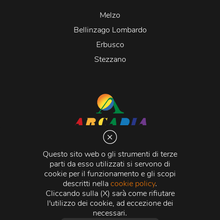
Melzo
Bellinzago Lombardo
Erbusco
Stezzano
Arcadia S.r.l.
Via Martiri della Libertà 20066 Melzo (MI)
Questo sito web o gli strumenti di terze
C.C.I.A.A. - R.E.A di Milano n. 1427910
parti da esso utilizzati si servono di
Registro delle Imprese di Milano n. 338392 -
Codice
cookie per il funzionamento e gli scopi
Fiscale e Partita Iva
11015840157 |
Capitale Sociale
€
descritti nella
cookie policy
.
500.000,00 i.v.
Cliccando sulla (X) sarà come rifiutare
l'utilizzo dei cookie, ad eccezione dei
Credits:
Crea Informatica S.r.l.
2026 © Tutti i diritti
necessari.
riservati.