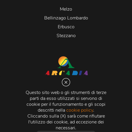
Melzo
Bellinzago Lombardo
Erbusco
Stezzano
Arcadia S.r.l.
Via Martiri della Libertà 20066 Melzo (MI)
Questo sito web o gli strumenti di terze
C.C.I.A.A. - R.E.A di Milano n. 1427910
parti da esso utilizzati si servono di
Registro delle Imprese di Milano n. 338392 -
Codice
cookie per il funzionamento e gli scopi
Fiscale e Partita Iva
11015840157 |
Capitale Sociale
€
descritti nella
cookie policy
.
500.000,00 i.v.
Cliccando sulla (X) sarà come rifiutare
l'utilizzo dei cookie, ad eccezione dei
Credits:
Crea Informatica S.r.l.
2026 © Tutti i diritti
necessari.
riservati.