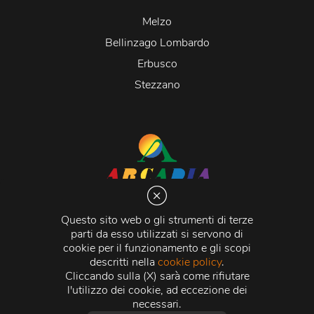
Melzo
Bellinzago Lombardo
Erbusco
Stezzano
Arcadia S.r.l.
Via Martiri della Libertà 20066 Melzo (MI)
Questo sito web o gli strumenti di terze
C.C.I.A.A. - R.E.A di Milano n. 1427910
parti da esso utilizzati si servono di
Registro delle Imprese di Milano n. 338392 -
Codice
cookie per il funzionamento e gli scopi
Fiscale e Partita Iva
11015840157 |
Capitale Sociale
€
descritti nella
cookie policy
.
500.000,00 i.v.
Cliccando sulla (X) sarà come rifiutare
l'utilizzo dei cookie, ad eccezione dei
Credits:
Crea Informatica S.r.l.
2026 © Tutti i diritti
necessari.
riservati.