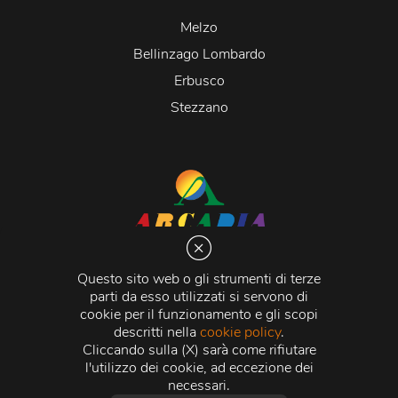
Melzo
Bellinzago Lombardo
Erbusco
Stezzano
Arcadia S.r.l.
Via Martiri della Libertà 20066 Melzo (MI)
Questo sito web o gli strumenti di terze
C.C.I.A.A. - R.E.A di Milano n. 1427910
parti da esso utilizzati si servono di
Registro delle Imprese di Milano n. 338392 -
Codice
cookie per il funzionamento e gli scopi
Fiscale e Partita Iva
11015840157 |
Capitale Sociale
€
descritti nella
cookie policy
.
500.000,00 i.v.
Cliccando sulla (X) sarà come rifiutare
l'utilizzo dei cookie, ad eccezione dei
Credits:
Crea Informatica S.r.l.
2026 © Tutti i diritti
necessari.
riservati.