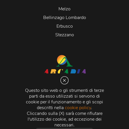
Melzo
Bellinzago Lombardo
Erbusco
Stezzano
Arcadia S.r.l.
Via Martiri della Libertà 20066 Melzo (MI)
Questo sito web o gli strumenti di terze
C.C.I.A.A. - R.E.A di Milano n. 1427910
parti da esso utilizzati si servono di
Registro delle Imprese di Milano n. 338392 -
Codice
cookie per il funzionamento e gli scopi
Fiscale e Partita Iva
11015840157 |
Capitale Sociale
€
descritti nella
cookie policy
.
500.000,00 i.v.
Cliccando sulla (X) sarà come rifiutare
l'utilizzo dei cookie, ad eccezione dei
Credits:
Crea Informatica S.r.l.
2026 © Tutti i diritti
necessari.
riservati.