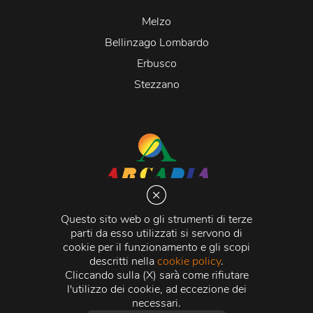
Melzo
Bellinzago Lombardo
Erbusco
Stezzano
Arcadia S.r.l.
Via Martiri della Libertà 20066 Melzo (MI)
Questo sito web o gli strumenti di terze
C.C.I.A.A. - R.E.A di Milano n. 1427910
parti da esso utilizzati si servono di
Registro delle Imprese di Milano n. 338392 -
Codice
cookie per il funzionamento e gli scopi
Fiscale e Partita Iva
11015840157 |
Capitale Sociale
€
descritti nella
cookie policy
.
500.000,00 i.v.
Cliccando sulla (X) sarà come rifiutare
l'utilizzo dei cookie, ad eccezione dei
Credits:
Crea Informatica S.r.l.
2026 © Tutti i diritti
necessari.
riservati.