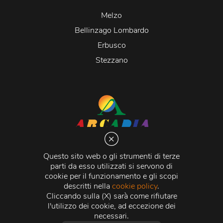
Melzo
Bellinzago Lombardo
Erbusco
Stezzano
Arcadia S.r.l.
Via Martiri della Libertà 20066 Melzo (MI)
Questo sito web o gli strumenti di terze
C.C.I.A.A. - R.E.A di Milano n. 1427910
parti da esso utilizzati si servono di
Registro delle Imprese di Milano n. 338392 -
Codice
cookie per il funzionamento e gli scopi
Fiscale e Partita Iva
11015840157 |
Capitale Sociale
€
descritti nella
cookie policy
.
500.000,00 i.v.
Cliccando sulla (X) sarà come rifiutare
l'utilizzo dei cookie, ad eccezione dei
Credits:
Crea Informatica S.r.l.
2026 © Tutti i diritti
necessari.
riservati.