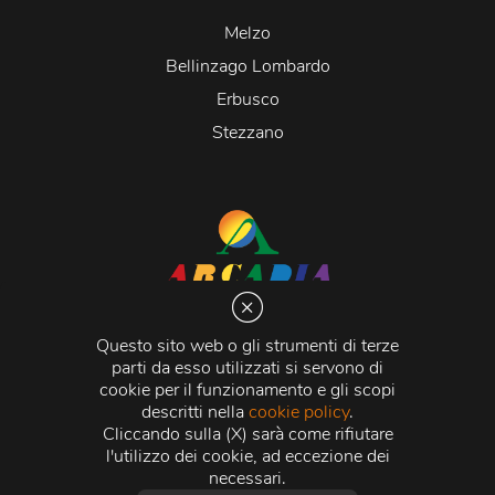
Melzo
Bellinzago Lombardo
Erbusco
Stezzano
Arcadia S.r.l.
Via Martiri della Libertà 20066 Melzo (MI)
Questo sito web o gli strumenti di terze
C.C.I.A.A. - R.E.A di Milano n. 1427910
parti da esso utilizzati si servono di
Registro delle Imprese di Milano n. 338392 -
Codice
cookie per il funzionamento e gli scopi
Fiscale e Partita Iva
11015840157 |
Capitale Sociale
€
descritti nella
cookie policy
.
500.000,00 i.v.
Cliccando sulla (X) sarà come rifiutare
l'utilizzo dei cookie, ad eccezione dei
Credits:
Crea Informatica S.r.l.
2026 © Tutti i diritti
necessari.
riservati.