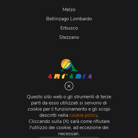
Melzo
Bellinzago Lombardo
Erbusco
Stezzano
Arcadia S.r.l.
Via Martiri della Libertà 20066 Melzo (MI)
Questo sito web o gli strumenti di terze
C.C.I.A.A. - R.E.A di Milano n. 1427910
parti da esso utilizzati si servono di
Registro delle Imprese di Milano n. 338392 -
Codice
cookie per il funzionamento e gli scopi
Fiscale e Partita Iva
11015840157 |
Capitale Sociale
€
descritti nella
cookie policy
.
500.000,00 i.v.
Cliccando sulla (X) sarà come rifiutare
l'utilizzo dei cookie, ad eccezione dei
Credits:
Crea Informatica S.r.l.
2026 © Tutti i diritti
necessari.
riservati.