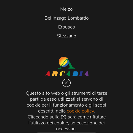
Melzo
Bellinzago Lombardo
Erbusco
Stezzano
Arcadia S.r.l.
Via Martiri della Libertà 20066 Melzo (MI)
Questo sito web o gli strumenti di terze
C.C.I.A.A. - R.E.A di Milano n. 1427910
parti da esso utilizzati si servono di
Registro delle Imprese di Milano n. 338392 -
Codice
cookie per il funzionamento e gli scopi
Fiscale e Partita Iva
11015840157 |
Capitale Sociale
€
descritti nella
cookie policy
.
500.000,00 i.v.
Cliccando sulla (X) sarà come rifiutare
l'utilizzo dei cookie, ad eccezione dei
Credits:
Crea Informatica S.r.l.
2026 © Tutti i diritti
necessari.
riservati.