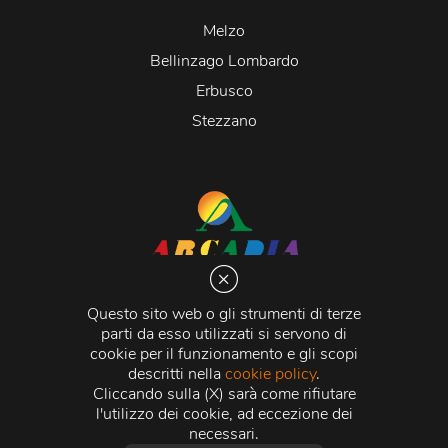
Melzo
Bellinzago Lombardo
Erbusco
Stezzano
Arcadia S.r.l.
Via Martiri della Libertà 20066 Melzo (MI)
Questo sito web o gli strumenti di terze
C.C.I.A.A. - R.E.A di Milano n. 1427910
parti da esso utilizzati si servono di
Registro delle Imprese di Milano n. 338392 -
Codice
cookie per il funzionamento e gli scopi
Fiscale e Partita Iva
11015840157 |
Capitale Sociale
€
descritti nella
cookie policy
.
500.000,00 i.v.
Cliccando sulla (X) sarà come rifiutare
l'utilizzo dei cookie, ad eccezione dei
Credits:
Crea Informatica S.r.l.
2026 © Tutti i diritti
necessari.
riservati.