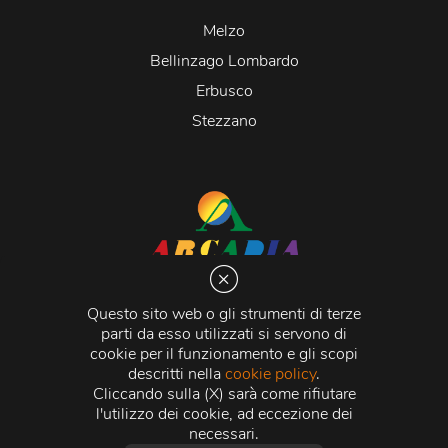
Melzo
Bellinzago Lombardo
Erbusco
Stezzano
Arcadia S.r.l.
Via Martiri della Libertà 20066 Melzo (MI)
Questo sito web o gli strumenti di terze
C.C.I.A.A. - R.E.A di Milano n. 1427910
parti da esso utilizzati si servono di
Registro delle Imprese di Milano n. 338392 -
Codice
cookie per il funzionamento e gli scopi
Fiscale e Partita Iva
11015840157 |
Capitale Sociale
€
descritti nella
cookie policy
.
500.000,00 i.v.
Cliccando sulla (X) sarà come rifiutare
l'utilizzo dei cookie, ad eccezione dei
Credits:
Crea Informatica S.r.l.
2026 © Tutti i diritti
necessari.
riservati.