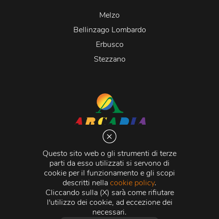
Melzo
Bellinzago Lombardo
Erbusco
Stezzano
Arcadia S.r.l.
Via Martiri della Libertà 20066 Melzo (MI)
Questo sito web o gli strumenti di terze
C.C.I.A.A. - R.E.A di Milano n. 1427910
parti da esso utilizzati si servono di
Registro delle Imprese di Milano n. 338392 -
Codice
cookie per il funzionamento e gli scopi
Fiscale e Partita Iva
11015840157 |
Capitale Sociale
€
descritti nella
cookie policy
.
500.000,00 i.v.
Cliccando sulla (X) sarà come rifiutare
l'utilizzo dei cookie, ad eccezione dei
Credits:
Crea Informatica S.r.l.
2026 © Tutti i diritti
necessari.
riservati.