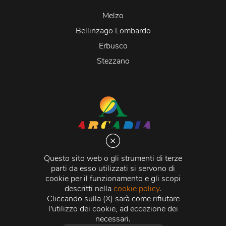
Melzo
Bellinzago Lombardo
Erbusco
Stezzano
Arcadia S.r.l.
Via Martiri della Libertà 20066 Melzo (MI)
Questo sito web o gli strumenti di terze
C.C.I.A.A. - R.E.A di Milano n. 1427910
parti da esso utilizzati si servono di
Registro delle Imprese di Milano n. 338392 -
Codice
cookie per il funzionamento e gli scopi
Fiscale e Partita Iva
11015840157 |
Capitale Sociale
€
descritti nella
cookie policy
.
500.000,00 i.v.
Cliccando sulla (X) sarà come rifiutare
l'utilizzo dei cookie, ad eccezione dei
Credits:
Crea Informatica S.r.l.
2026 © Tutti i diritti
necessari.
riservati.