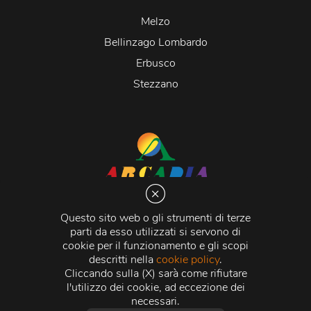
Melzo
Bellinzago Lombardo
Erbusco
Stezzano
Arcadia S.r.l.
Via Martiri della Libertà 20066 Melzo (MI)
Questo sito web o gli strumenti di terze
C.C.I.A.A. - R.E.A di Milano n. 1427910
parti da esso utilizzati si servono di
Registro delle Imprese di Milano n. 338392 -
Codice
cookie per il funzionamento e gli scopi
Fiscale e Partita Iva
11015840157 |
Capitale Sociale
€
descritti nella
cookie policy
.
500.000,00 i.v.
Cliccando sulla (X) sarà come rifiutare
l'utilizzo dei cookie, ad eccezione dei
Credits:
Crea Informatica S.r.l.
2026 © Tutti i diritti
necessari.
riservati.