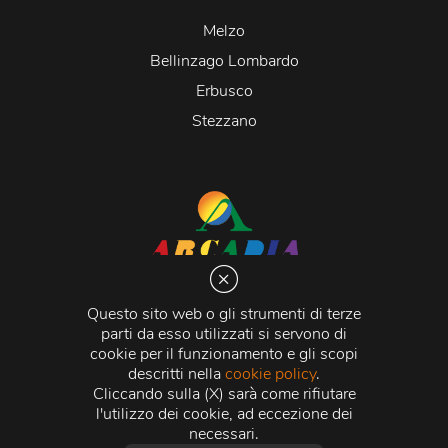
Melzo
Bellinzago Lombardo
Erbusco
Stezzano
Arcadia S.r.l.
Via Martiri della Libertà 20066 Melzo (MI)
Questo sito web o gli strumenti di terze
C.C.I.A.A. - R.E.A di Milano n. 1427910
parti da esso utilizzati si servono di
Registro delle Imprese di Milano n. 338392 -
Codice
cookie per il funzionamento e gli scopi
Fiscale e Partita Iva
11015840157 |
Capitale Sociale
€
descritti nella
cookie policy
.
500.000,00 i.v.
Cliccando sulla (X) sarà come rifiutare
l'utilizzo dei cookie, ad eccezione dei
Credits:
Crea Informatica S.r.l.
2026 © Tutti i diritti
necessari.
riservati.