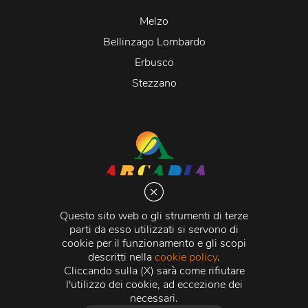
Melzo
Bellinzago Lombardo
Erbusco
Stezzano
Arcadia S.r.l.
Via Martiri della Libertà 20066 Melzo (MI)
Questo sito web o gli strumenti di terze
C.C.I.A.A. - R.E.A di Milano n. 1427910
parti da esso utilizzati si servono di
Registro delle Imprese di Milano n. 338392 -
Codice
cookie per il funzionamento e gli scopi
Fiscale e Partita Iva
11015840157 |
Capitale Sociale
€
descritti nella
cookie policy
.
500.000,00 i.v.
Cliccando sulla (X) sarà come rifiutare
l'utilizzo dei cookie, ad eccezione dei
Credits:
Crea Informatica S.r.l.
2026 © Tutti i diritti
necessari.
riservati.