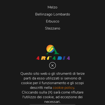
Melzo
Bellinzago Lombardo
Erbusco
Stezzano
Arcadia S.r.l.
Via Martiri della Libertà 20066 Melzo (MI)
Questo sito web o gli strumenti di terze
C.C.I.A.A. - R.E.A di Milano n. 1427910
parti da esso utilizzati si servono di
Registro delle Imprese di Milano n. 338392 -
Codice
cookie per il funzionamento e gli scopi
Fiscale e Partita Iva
11015840157 |
Capitale Sociale
€
descritti nella
cookie policy
.
500.000,00 i.v.
Cliccando sulla (X) sarà come rifiutare
l'utilizzo dei cookie, ad eccezione dei
Credits:
Crea Informatica S.r.l.
2026 © Tutti i diritti
necessari.
riservati.